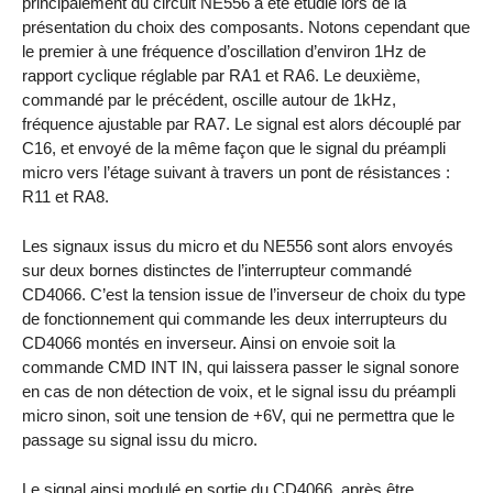
principalement du circuit NE556 a été étudié lors de la
présentation du choix des composants. Notons cependant que
le premier à une fréquence d’oscillation d’environ 1Hz de
rapport cyclique réglable par RA1 et RA6. Le deuxième,
commandé par le précédent, oscille autour de 1kHz,
fréquence ajustable par RA7. Le signal est alors découplé par
C16, et envoyé de la même façon que le signal du préampli
micro vers l’étage suivant à travers un pont de résistances :
R11 et RA8.
Les signaux issus du micro et du NE556 sont alors envoyés
sur deux bornes distinctes de l’interrupteur commandé
CD4066. C’est la tension issue de l’inverseur de choix du type
de fonctionnement qui commande les deux interrupteurs du
CD4066 montés en inverseur. Ainsi on envoie soit la
commande CMD INT IN, qui laissera passer le signal sonore
en cas de non détection de voix, et le signal issu du préampli
micro sinon, soit une tension de +6V, qui ne permettra que le
passage su signal issu du micro.
Le signal ainsi modulé en sortie du CD4066, après être