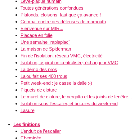
Lève-plaque humain
Toutes générations confondues
Plafonds, cloisons, faut que ça avance !
Combat contre des défenses de mamouth
Bienvenue sur MIR...
Placage en folie
Une semaine "raplaplac"
La maison de Spiderman
Fin de l’isolation, réseau VMC, électricité
Isolation, aspiration centralisée, échangeur VMC
La démo des pros
Lalou fait ses 400 trous
Petit week-end : je casse la dalle ;-)
Piquets de cloture
Le muret de cloture, le nergalto et les joints de fenêtre...
Isolation sous l’escalier, et bricoles du week-end
Lasure
Les finitions
L’enduit de l’escalier
Cheminée