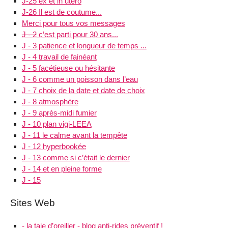
J-25 ex et in utero
J-26 Il est de coutume...
Merci pour tous vos messages
J - 2
c’est parti pour 30 ans...
J - 3 patience et longueur de temps ...
J - 4 travail de fainéant
J - 5 facétieuse ou hésitante
J - 6 comme un poisson dans l’eau
J - 7 choix de la date et date de choix
J - 8 atmosphère
J - 9 après-midi fumier
J - 10 plan vigi-LEEA
J - 11 le calme avant la tempête
J - 12 hyperbookée
J - 13 comme si c’était le dernier
J - 14 et en pleine forme
J - 15
Sites Web
- la taie d’oreiller - blog anti-rides préventif !