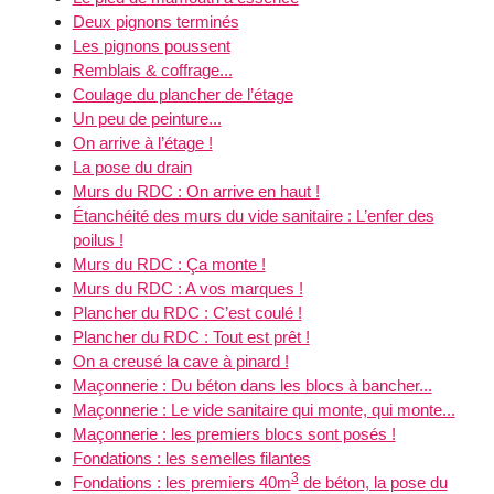
Deux pignons terminés
Les pignons poussent
Remblais & coffrage...
Coulage du plancher de l’étage
Un peu de peinture...
On arrive à l’étage !
La pose du drain
Murs du RDC : On arrive en haut !
Étanchéité des murs du vide sanitaire : L’enfer des
poilus !
Murs du RDC : Ça monte !
Murs du RDC : A vos marques !
Plancher du RDC : C’est coulé !
Plancher du RDC : Tout est prêt !
On a creusé la cave à pinard !
Maçonnerie : Du béton dans les blocs à bancher...
Maçonnerie : Le vide sanitaire qui monte, qui monte...
Maçonnerie : les premiers blocs sont posés !
Fondations : les semelles filantes
3
Fondations : les premiers 40m
de béton, la pose du