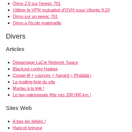
Qimo 2.0 sur l’eeepc 701
Utiliser le VPN mutualisé d’OVH sous Ubuntu 9.10
Qimo sur un eeepc 701
Qimo à l’école maternelle
Divers
Articles
Dépannage LaCie Network Space
Blackout contre Hadopi
Coupe-tif + courses + hasard = Rhââââ !
La mailing-liste du site
Marlau à la télé !
Le taxi pakistanais fête ses 200 000 km !
Sites Web
A bas les bébés !
Haricot primeur