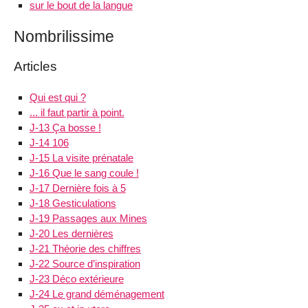
sur le bout de la langue
Nombrilissime
Articles
Qui est qui ?
... il faut partir à point.
J-13 Ça bosse !
J-14 106
J-15 La visite prénatale
J-16 Que le sang coule !
J-17 Dernière fois à 5
J-18 Gesticulations
J-19 Passages aux Mines
J-20 Les dernières
J-21 Théorie des chiffres
J-22 Source d’inspiration
J-23 Déco extérieure
J-24 Le grand déménagement