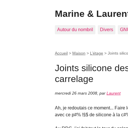
Marine & Laurent
Autour du nombril
Divers
GNU
Accueil
>
Maison
>
L’étage
>
Joints sili
Joints silicone de
carrelage
mercredi 26 mars 2008
,
par
Laurent
Ah, je redoutais ce moment... Faire l
avec ce p#% !§$ de silicone à la c#