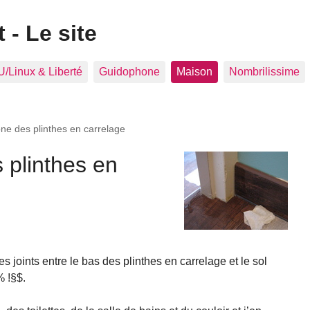
 - Le site
/Linux & Liberté
Guidophone
Maison
Nombrilissime
cone des plinthes en carrelage
s plinthes en
es joints entre le bas des plinthes en carrelage et le sol
% !§$.