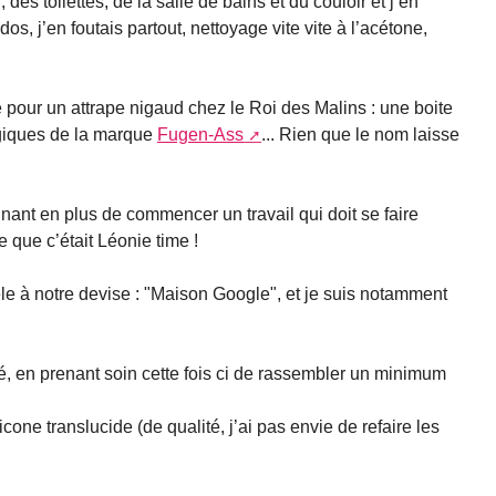
, des toilettes, de la salle de bains et du couloir et j’en
dos, j’en foutais partout, nettoyage vite vite à l’acétone,
é pour un attrape nigaud chez le Roi des Malins : une boite
giques de la marque
Fugen-Ass
... Rien que le nom laisse
gnant en plus de commencer un travail qui doit se faire
 que c’était Léonie time !
dèle à notre devise : "Maison Google", et je suis notamment
é, en prenant soin cette fois ci de rassembler un minimum
cone translucide (de qualité, j’ai pas envie de refaire les