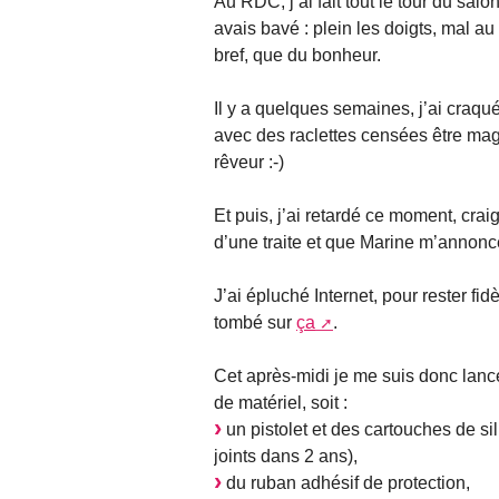
Au RDC, j’ai fait tout le tour du salon
avais bavé : plein les doigts, mal au 
bref, que du bonheur.
Il y a quelques semaines, j’ai craqu
avec des raclettes censées être ma
rêveur :-)
Et puis, j’ai retardé ce moment, crai
d’une traite et que Marine m’annonce
J’ai épluché Internet, pour rester fi
tombé sur
ça
.
Cet après-midi je me suis donc lanc
de matériel, soit :
un pistolet et des cartouches de sili
joints dans 2 ans),
du ruban adhésif de protection,