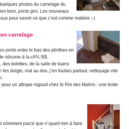
. Quelques photos du carrelage du
ation bois, joints gris. Les nouveaux
ssus pour savoir ce que c’est comme matière ;-)
 en carrelage
es joints entre le bas des plinthes en
de silicone à la c#% !§$.
, des toilettes, de la salle de bains
in les doigts, mal au dos, j’en foutais partout, nettoyage vite
r.
é pour un attrape nigaud chez le Roi des Malins : une boite
est sûrement parce que n’ayant rien à faire