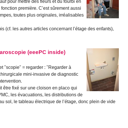
 sauf pour mettre des fleurs et du fourbi en
sa fonction première. C’est sûrement aussi
mpes, toutes plus originales, irréalisables
s (cf. les autres articles concernant l’étage des enfants),
paroscopie (eeePC inside)
et "scopie" = regarder : "Regarder à
chirurgicale mini-invasive de diagnostic
ntervention.
it être fixé sur une cloison en placo qui
MC, les évacuations, les distributions de
 au sol, le tableau électrique de l’étage, donc plein de vide