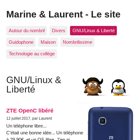
Marine & Laurent - Le site
Autour du nombril
Divers
GNU/Linux & Liberté
Guidophone
Maison
Nombrilissime
Technologie au collège
GNU/Linux &
Liberté
ZTE OpenC libéré
12 juillet 2017, par Laurent
Un téléphone libre...
C’était une bonne idée... Un téléphone
à 29,90€, et un OS libre. J’en ai