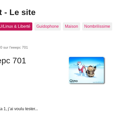
 - Le site
/Linux & Liberté
Guidophone
Maison
Nombrilissime
0 sur l’eeepc 701
epc 701
 1, j’ai voulu tester...