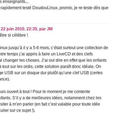
s enseignants...
) rapidement testé DoudouLinux, promis, je re-teste dès que
,
22 juin 2010, 22:35
,
par
JM
tre si célèbre !
nux jusqu’à il y a 5-6 mois, c’était surtout une collection de
tre temps j’ai appris à faire un LiveCD et des clefs
 changer les choses. J’ai ouï dire en effet que les enfants
tout sur les ordis, cette solution paraît donc idéale. On
age USB sur un disque dur plutôt qu’une clef USB (certes
ance).
uis ouvert à tout ! Pour le moment je me contente
fants. S’il y a de meilleures idées, notamment chez les
siter à m’en parler (en fait c’est valable pour toute idée
lier sur ce sujet !).