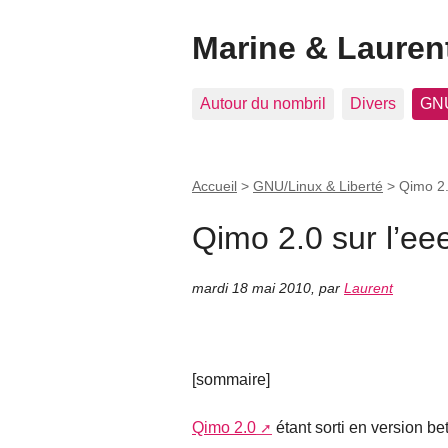
Marine & Laurent
Autour du nombril
Divers
GNU
Accueil
>
GNU/Linux & Liberté
>
Qimo 2.
Qimo 2.0 sur l’ee
mardi 18 mai 2010
,
par
Laurent
[sommaire]
Qimo 2.0
étant sorti en version beta