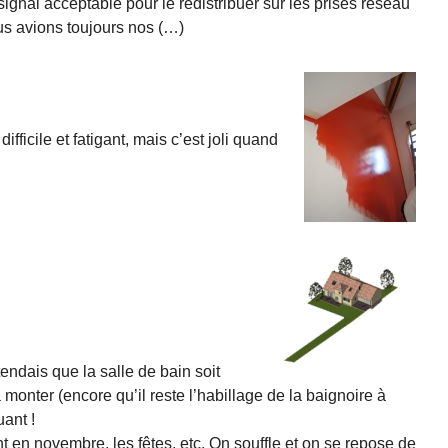
ignal acceptable pour le redistribuer sur les prises réseau
us avions toujours nos (…)
difficile et fatigant, mais c’est joli quand
tendais que la salle de bain soit
onter (encore qu’il reste l’habillage de la baignoire à
uant !
 en novembre, les fêtes, etc. On souffle et on se repose de