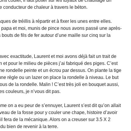
ns couler, il faut poser sur les tuyaux de chauffage un
de conducteur de chaleur à travers le béton.
ues de tréillis à répartir et à fixer les unes entre elles.
e : papa et moi, munis de pince nous avons passé une après-
s bouts de fils de fer autour d’une maille sur cinq sur la
vec exactitude, Laurent et moi avons déjà fait un trait de
 et pour le milieu de pièces j’ai fabriqué des piges. C’est
une rondelle peinte et un écrou par dessus. On plante la tige
 une règle ou un lazer on place la rondelle à niveau. Le but
ous de la rondelle. Malin ! C’est très joli en bouquet aussi,
s couleurs, je n’vous dit pas.
e on a eu peur de s’ennuyer, Laurent s’est dit qu’on allait
veau de la fosse pour y couler une chape, histoire d’avoir
il fera de la mécanique. Alors on a creuser sur 3.5 X 2
du bien de revenir à la terre.