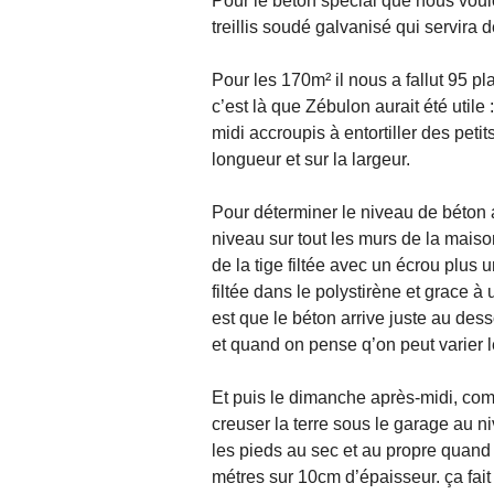
Pour le béton spécial que nous voulo
treillis soudé galvanisé qui servira 
Pour les 170m² il nous a fallut 95 plaq
c’est là que Zébulon aurait été util
midi accroupis à entortiller des petit
longueur et sur la largeur.
Pour déterminer le niveau de béton a
niveau sur tout les murs de la maison
de la tige filtée avec un écrou plus 
filtée dans le polystirène et grace à
est que le béton arrive juste au dess
et quand on pense q’on peut varier le
Et puis le dimanche après-midi, comm
creuser la terre sous le garage au ni
les pieds au sec et au propre quand 
métres sur 10cm d’épaisseur. ça fait 