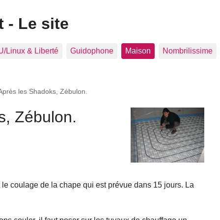
 - Le site
/Linux & Liberté
Guidophone
Maison
Nombrilissime
Après les Shadoks, Zébulon.
s, Zébulon.
 le coulage de la chape qui est prévue dans 15 jours. La