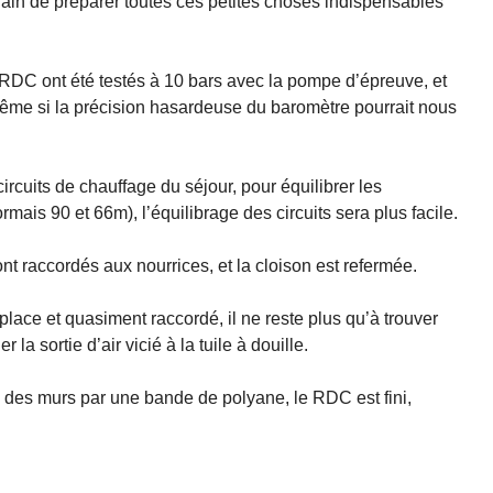
in de préparer toutes ces petites choses indispensables
u RDC ont été testés à 10 bars avec la pompe d’épreuve, et
même si la précision hasardeuse du baromètre pourrait nous
circuits de chauffage du séjour, pour équilibrer les
mais 90 et 66m), l’équilibrage des circuits sera plus facile.
t raccordés aux nourrices, et la cloison est refermée.
ace et quasiment raccordé, il ne reste plus qu’à trouver
la sortie d’air vicié à la tuile à douille.
 des murs par une bande de polyane, le RDC est fini,