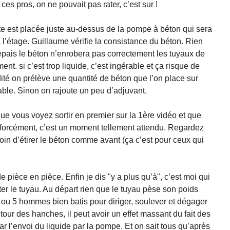
ces pros, on ne pouvait pas rater, c’est sur !
tte est placée juste au-dessus de la pompe à béton qui sera
 l’étage. Guillaume vérifie la consistance du béton. Rien
p épais le béton n’enrobera pas correctement les tuyaux de
ent. si c’est trop liquide, c’est ingérable et ça risque de
luidité on prélève une quantité de béton que l’on place sur
cable. Sinon on rajoute un peu d’adjuvant.
ue vous voyez sortir en premier sur la 1ère vidéo et que
, forcément, c’est un moment tellement attendu. Regardez
in d’étirer le béton comme avant (ça c’est pour ceux qui
e pièce en pièce. Enfin je dis "y a plus qu’à", c’est moi qui
orter le tuyau. Au départ rien que le tuyau pèse son poids
 4 ou 5 hommes bien batis pour diriger, soulever et dégager
tour des hanches, il peut avoir un effet massant du fait des
’envoi du liquide par la pompe. Et on sait tous qu’après