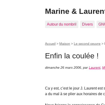
Marine & Laurent
Autour du nombril
Divers
GNU
Accueil
>
Maison
>
Le second oeuvre
>
Enfin la coulée !
dimanche 26 mars 2006
,
par
Laurent
,
M
Ca y est, c’est le jour J. Laurent es
a du mal à se plier aux horaires de c