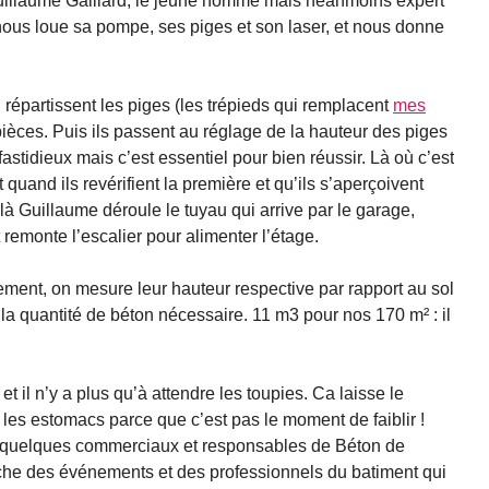
uillaume Gaillard, le jeune homme mais néanmoins expert
ous loue sa pompe, ses piges et son laser, et nous donne
 répartissent les piges (les trépieds qui remplacent
mes
ièces. Puis ils passent au réglage de la hauteur des piges
astidieux mais c’est essentiel pour bien réussir. Là où c’est
 quand ils revérifient la première et qu’ils s’aperçoivent
là Guillaume déroule le tuyau qui arrive par le garage,
 remonte l’escalier pour alimenter l’étage.
tement, on mesure leur hauteur respective par rapport au sol
 la quantité de béton nécessaire. 11 m3 pour nos 170 m² : il
t il n’y a plus qu’à attendre les toupies. Ca laisse le
 les estomacs parce que c’est pas le moment de faiblir !
: quelques commerciaux et responsables de Béton de
che des événements et des professionnels du batiment qui