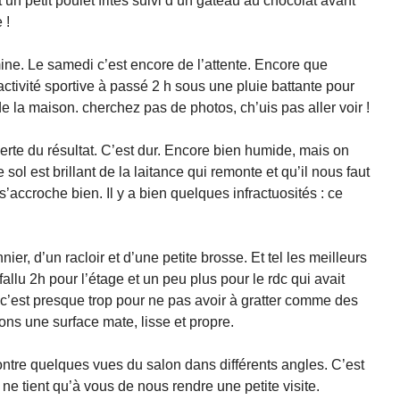
 un petit poulet frites suivi d’un gateau au chocolat avant
 !
ine. Le samedi c’est encore de l’attente. Encore que
activité sportive à passé 2 h sous une pluie battante pour
e la maison. cherchez pas de photos, ch’uis pas aller voir !
erte du résultat. C’est dur. Encore bien humide, mais on
sol est brillant de la laitance qui remonte et qu’il nous faut
s’accroche bien. Il y a bien quelques infractuosités : ce
er, d’un racloir et d’une petite brosse. Et tel les meilleurs
 fallu 2h pour l’étage et un peu plus pour le rdc qui avait
h c’est presque trop pour ne pas avoir à gratter comme des
ons une surface mate, lisse et propre.
tre quelques vues du salon dans différents angles. C’est
ne tient qu’à vous de nous rendre une petite visite.