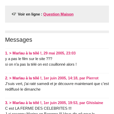
Voir en ligne :
Question Maison
Messages
1.
> Marlau à la télé !,
29 mai 2005, 23:03
y a pas le film sur le site ???
si on n’a pas la télé on est couillonné alors !
2.
> Marlau à la télé !,
1er juin 2005, 14:18
,
par
Pierrot
J’suis vert, j’ai raté samedi et je découvre maintenant que c’est
rediffusé le dimanche
3.
> Marlau à la télé !,
1er juin 2005, 19:53
,
par
Ghislaine
C est LA FERME DES CELEBRITES !!!
J ai reconnu Marine en Baronne !!! Vous dis pô pour le