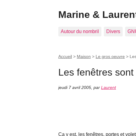
Marine & Laurent
Autour du nombril
Divers
GNU
Accueil
>
Maison
>
Le gros oeuvre
>
Les
Les fenêtres sont 
jeudi 7 avril 2005
,
par
Laurent
Ça y est, les fenêtres, portes et vole