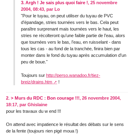
3.
Argh ! Je sais plus quoi faire !,
25 novembre
2004, 08:43
,
par
Lo
"Pour le tuyau, on peut utiliser du tuyau de PVC
d’épandage, stries tournées vers le bas. Cela peut
paraître surprenant mais tournées vers le haut, les
stries ne récolteront qu’une faible partie de l’eau, alors
que tournées vers le bas, l’eau, en ruisselant - dans
tous les cas - au fond de la tranchée, finira bien par
monter dans le fond du tuyau après accumulation d’un
peu de boue."
Toujours sur
http://perso.wanadoo.fr/tiez-
breiz/drains.htm
!
2.
> Murs du RDC : Bon courage !!!,
26 novembre 2004,
18:17
,
par
Ghislaine
pour les travaux du w end !!!
On attend avec impatience le résultat des débats sur le sens
de la fente (toujours rien pigé moua !)